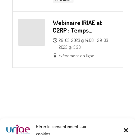
Webinaire IRIAE et
C2RP : Temps
d’information et
29-03-2023 @ 14:00 - 29-03-
d’échange autour des
2023 @ 15:30
modalités d’orientation
Évènement en ligne
et de prescription des
publics
Gérer le consentement aux
cookies