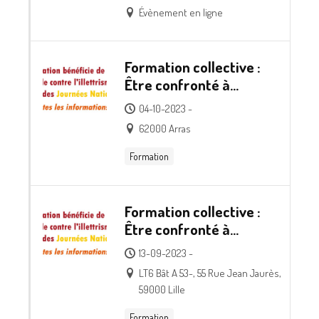
direction salariée et la
Évènement en ligne
gouvernance ?
Formation collective :
Être confronté à
l’accompagnement
04-10-2023 -
d’une personne en
62000 Arras
situation d’illettrisme
Formation
Formation collective :
Être confronté à
l’accompagnement
13-09-2023 -
d’une personne en
LT6 Bât A 53-, 55 Rue Jean Jaurès,
situation d’illettrisme
59000 Lille
Formation