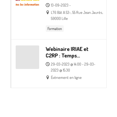
l’accompagnement
13-09-2023 -
d’une personne en
LT6 Bât A 53-, 55 Rue Jean Jaurès,
situation d’illettrisme
59000 Lille
Formation
Webinaire IRIAE et
C2RP : Temps
d’information et
29-03-2023 @ 14:00 - 29-03-
d’échange autour des
2023 @ 15:30
modalités d’orientation
Évènement en ligne
et de prescription des
publics