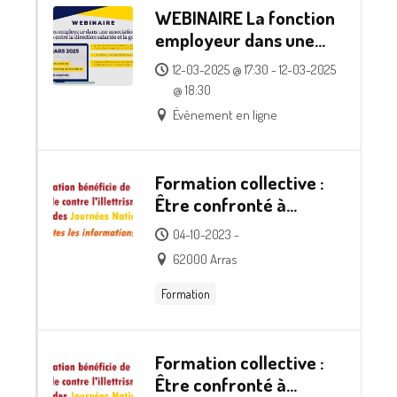
WEBINAIRE La fonction
employeur dans une
association : quelles
12-03-2025 @ 17:30 - 12-03-2025
articulations entre la
@ 18:30
direction salariée et la
Évènement en ligne
gouvernance ?
Formation collective :
Être confronté à
l’accompagnement
04-10-2023 -
d’une personne en
62000 Arras
situation d’illettrisme
Formation
Formation collective :
Être confronté à