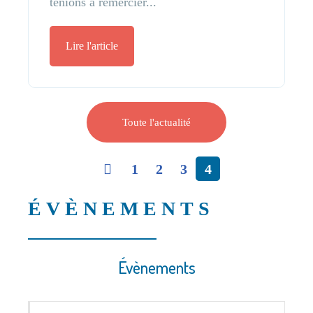
tenions à remercier...
Lire l'article
Toute l'actualité
1
2
3
4
ÉVÈNEMENTS
Évènements