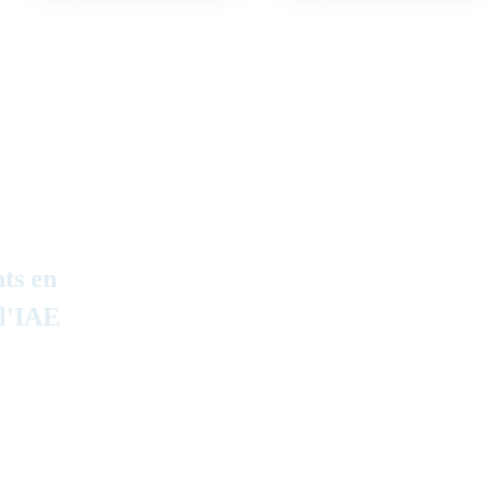
ts en
+ 
4 000
 l'IAE
de
ETP représentés
Ha