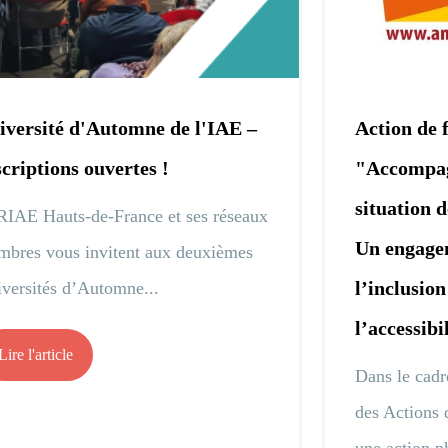
iversité d'Automne de l'IAE –
Action de 
scriptions ouvertes !
"Accompag
situation d
RIAE Hauts-de-France et ses réseaux
Un engage
bres vous invitent aux deuxièmes
l’inclusio
versités d’Automne...
l’accessibi
Lire l'article
Dans le cadr
des Actions 