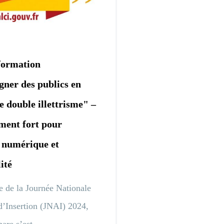
formation
ner des publics en
e double illettrisme" –
ment fort pour
n numérique et
lité
e de la Journée Nationale
d’Insertion (JNAI) 2024,