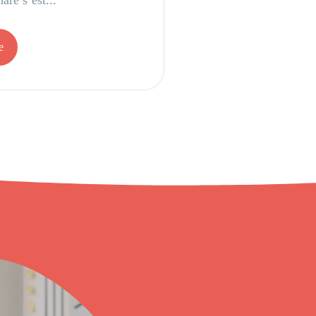
are s’est...
e