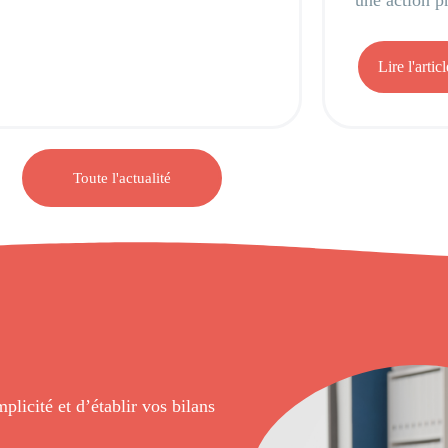
une action ph
Lire l'articl
Toute l'actualité
licité et d’établir vos bilans