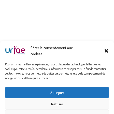
Gérer le consentement aux
cookies
Pour offrir les meilleures expériences, nous utilisons des technologies telles que les
cookies pour stocker et/ou accéder aux informations des appareils. Le fait de consentir à
ces technologies nous permettra de traiter des données telles que le comportement de
navigation ou les ID uniques sur ce site.
Politique de confidentialité
Accepter
Mentions Légales
Refuser
Politique de cookies (UE)