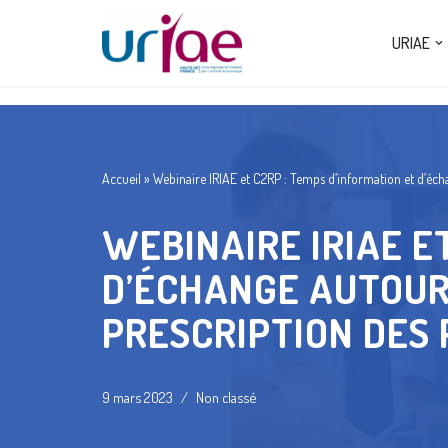
URIAE
Aller
au
contenu
Accueil
»
Webinaire IRIAE et C2RP : Temps d’information et d’écha
WEBINAIRE IRIAE E
D’ÉCHANGE AUTOUR 
PRESCRIPTION DES 
9 mars 2023
Non classé