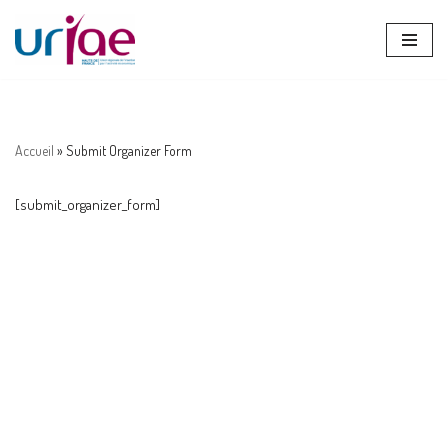
Aller
au
contenu
Accueil
»
Submit Organizer Form
[submit_organizer_form]