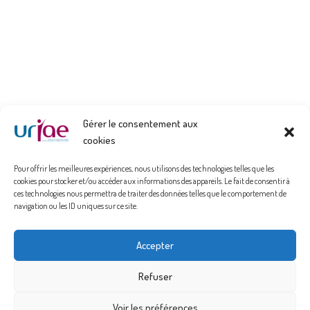
Gérer le consentement aux
cookies
Pour offrir les meilleures expériences, nous utilisons des technologies telles que les
cookies pour stocker et/ou accéder aux informations des appareils. Le fait de consentir à
ces technologies nous permettra de traiter des données telles que le comportement de
navigation ou les ID uniques sur ce site.
Politique de confidentialité
Accepter
Mentions Légales
Refuser
Politique de cookies (UE)
Voir les préférences
Espace Adhérent