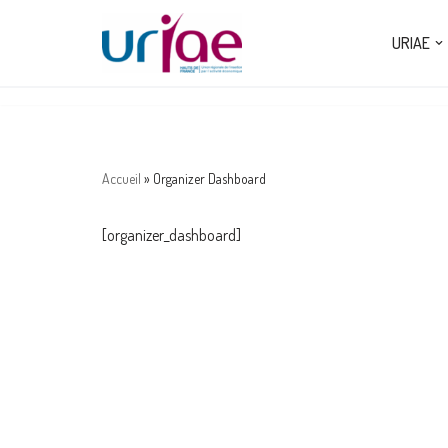
URIAE
Aller
au
contenu
Accueil
»
Organizer Dashboard
[organizer_dashboard]