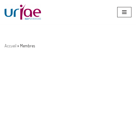
Aller
au
contenu
Accueil
»
Membres