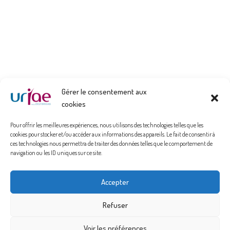
Gérer le consentement aux
cookies
Pour offrir les meilleures expériences, nous utilisons des technologies telles que les
cookies pour stocker et/ou accéder aux informations des appareils. Le fait de consentir à
ces technologies nous permettra de traiter des données telles que le comportement de
navigation ou les ID uniques sur ce site.
Politique de confidentialité
Accepter
Mentions Légales
Refuser
Politique de cookies (UE)
Voir les préférences
Espace Adhérent